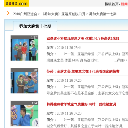
搜狐首页
-
新闻
2010广州亚运会
>
《乔加大腕》亚运原创脱口秀
>
乔加大腕第十七期
乔加大腕第十七期
1'17"
跆拳道小将展现健康之美 体重140斤身高达1米81
发布：
2010-11-26 07:44
简介：
叶一茜、亚运跆拳道（73公斤以上级）冠军
现健康之美 体重140斤身高达1米81 ...
详细>>
20"
莎莎：金牌之美 主要意义在于代表着国家的荣誉
发布：
2010-11-26 07:20
简介：
叶一茜、亚运跆拳道（73公斤以上级）冠军
示金牌的美主要不在是不是金的，主要的意义在于它能代
3'24"
韩乔生称赞羊城空气质量好 向叶一茜推销空调
发布：
2010-11-26 07:20
简介：
叶一茜、亚运跆拳道（73公斤以上级）冠军
城空气质量好，其醉翁之意在于向叶一茜推销空调。 