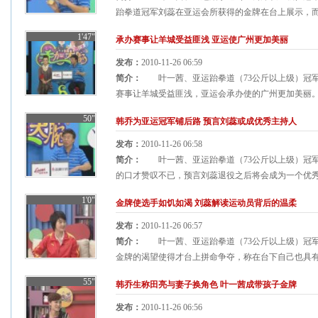
跆拳道冠军刘蕊在亚运会所获得的金牌在台上展示，而这
1'47"
承办赛事让羊城受益匪浅 亚运使广州更加美丽
发布：
2010-11-26 06:59
简介：
叶一茜、亚运跆拳道（73公斤以上级）冠军
赛事让羊城受益匪浅，亚运会承办使的广州更加美丽。
50"
韩乔为亚运冠军铺后路 预言刘蕊或成优秀主持人
发布：
2010-11-26 06:58
简介：
叶一茜、亚运跆拳道（73公斤以上级）冠军
的口才赞叹不已，预言刘蕊退役之后将会成为一个优秀的
1'0"
金牌使选手如饥如渴 刘蕊解读运动员背后的温柔
发布：
2010-11-26 06:57
简介：
叶一茜、亚运跆拳道（73公斤以上级）冠军
金牌的渴望使得才台上拼命争夺，称在台下自己也具有温柔
55"
韩乔生称田亮与妻子换角色 叶一茜成带孩子金牌
发布：
2010-11-26 06:56