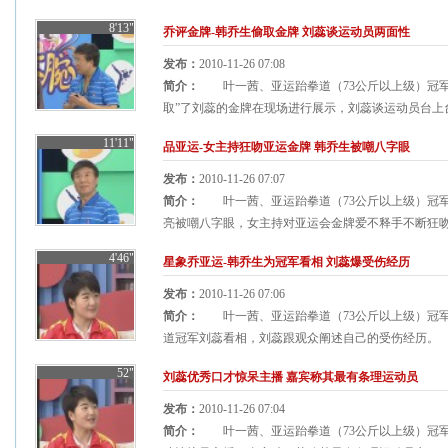
8'13"
乔评金牌-韩乔生偷取金牌 刘蕊谈运动员两面性
发布：
2010-11-26 07:08
简介：
叶一茜、亚运跆拳道（73公斤以上级）冠军
取”了刘蕊的金牌在现场进行展示，刘蕊谈运动员台上台
11'11"
品亚运-女主持狂吻亚运金牌 韩乔生被嘲八字眼
发布：
2010-11-26 07:07
简介：
叶一茜、亚运跆拳道（73公斤以上级）冠军
亮被嘲八字眼，女主持对亚运会金牌爱不释手不断狂吻
4'46"
星象乔亚运-韩乔生为冠军看相 刘蕊爆受伤经历
发布：
2010-11-26 07:06
简介：
叶一茜、亚运跆拳道（73公斤以上级）冠军
道冠军刘蕊看相，刘蕊跟观众阐述自己的受伤经历。 
52"
刘蕊优秀口才惊呆主播 嘉宾称其最有条理运动员
发布：
2010-11-26 07:04
简介：
叶一茜、亚运跆拳道（73公斤以上级）冠军