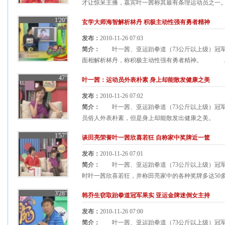
才让惊呆主播，嘉宾叶一茜称其最有条理运动员之一。
1'20"
玄学大师海智解析林丹 积极主动性强有勇者精神
发布：
2010-11-26 07:03
简介：
叶一茜、亚运跆拳道（73公斤以上级）冠军
面相解析林丹，称积极主动性强有勇者精神。 ..
47"
叶一茜：运动员外表朴素 身上却能散发健康之美
发布：
2010-11-26 07:02
简介：
叶一茜、亚运跆拳道（73公斤以上级）冠军
员俗人外表朴素，但是身上却能散发出健康之美。 .
1'57"
谈田亮荣誉叶一茜欣喜若狂 自称家中奖牌近一筐
发布：
2010-11-26 07:01
简介：
叶一茜、亚运跆拳道（73公斤以上级）冠军
时叶一茜欣喜若狂，并称田亮家中的各种奖牌多达50多
3'28"
韩乔生窃取跆拳道冠军果实 亚运金牌迷倒女主持
发布：
2010-11-26 07:00
简介：
叶一茜、亚运跆拳道（73公斤以上级）冠军