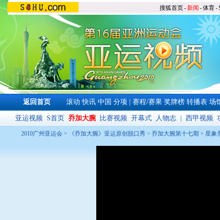
搜狐首页
-
新闻
-
体育
-
返回首页
滚动
快讯
中国
分项
|
赛程/赛果
奖牌榜
转播表
场
亚运视频
S首页
乔加大腕
比赛视频
开幕式
人物志
|
西甲视频
2010广州亚运会
>
《乔加大腕》亚运原创脱口秀
>
乔加大腕第十七期
> 星