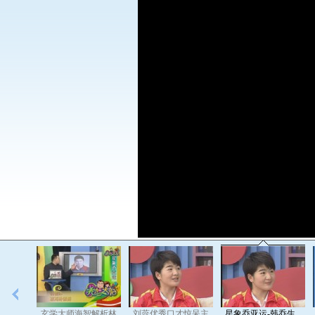
员外表
玄学大师海智解析林
刘蕊优秀口才惊呆主
星象乔亚运-韩乔生