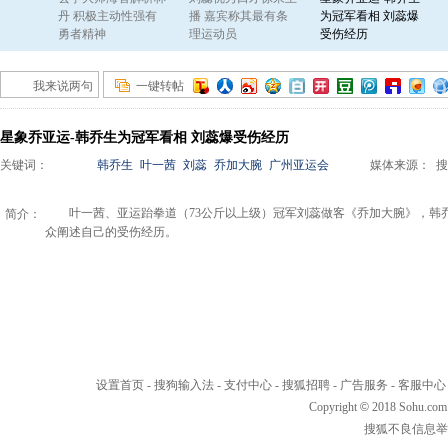
能散发
丹 积极主动性强有
播 嘉宾称其最有条
为冠军看相 刘蕊爆
勇者精神
理运动员
受伤经历
我来说两句
一键转帖
星象乔亚运-韩乔生为冠军看相 刘蕊爆受伤经历
关键词：
韩乔生
叶一茜
刘蕊
乔加大腕
广州亚运会
媒体来源：
叶一茜、亚运跆拳道（73公斤以上级）冠军刘蕊做客《乔加大腕》，韩
简介：
众阐述自己的受伤经历。
设置首页
-
搜狗输入法
-
支付中心
-
搜狐招聘
-
广告服务
-
客服中心
Copyright
©
2018 Sohu.com
搜狐不良信息