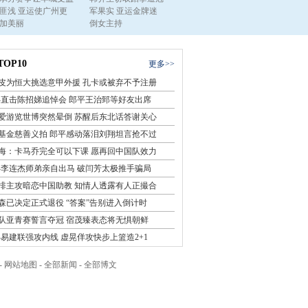
匪浅 亚运使广州更
军果实 亚运金牌迷
喜若狂 自称家中奖
朴素 身上
加美丽
倒女主持
牌近一筐
健康之美
OP10
更多>>
皮为恒大挑选意甲外援 孔卡或被弃不予注册
-直击陈招娣追悼会 郎平王治郅等好友出席
爱游览世博突然晕倒 苏醒后东北话答谢关心
基金慈善义拍 郎平感动落泪刘翔坦言抢不过
海：卡马乔完全可以下课 愿再回中国队效力
-李连杰师弟亲自出马 破闫芳太极推手骗局
排主攻暗恋中国助教 知情人透露有人正撮合
森已决定正式退役 “答案”告别进入倒计时
队亚青赛誓言夺冠 宿茂臻表态将无惧朝鲜
-易建联强攻内线 虚晃佯攻快步上篮造2+1
全队助兴夏奇拉演唱会 六星与夏姐跳肚皮舞
-
网站地图
-
全部新闻
-
全部博文
-恒大主帅里皮接受采访 透露可能接掌国足
豪令球队收视率涨138% 创新纪录超乔丹复出
体育第2063期 郎平回应是否执教中国女排