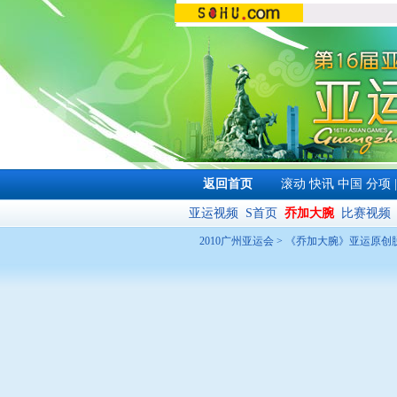
返回首页
滚动
快讯
中国
分项
亚运视频
S首页
乔加大腕
比赛视频
2010广州亚运会
>
《乔加大腕》亚运原创