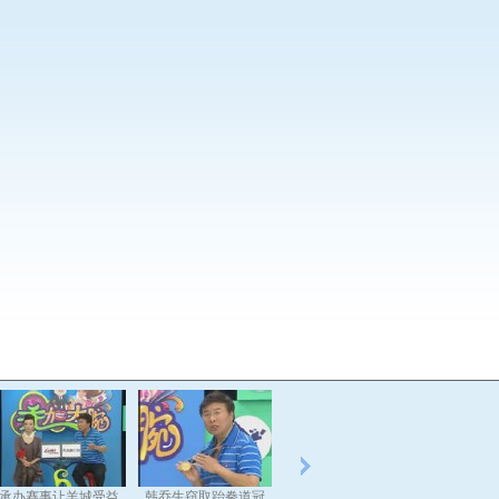
承办赛事让羊城受益
韩乔生窃取跆拳道冠
谈田亮荣誉叶一茜欣
叶一茜：