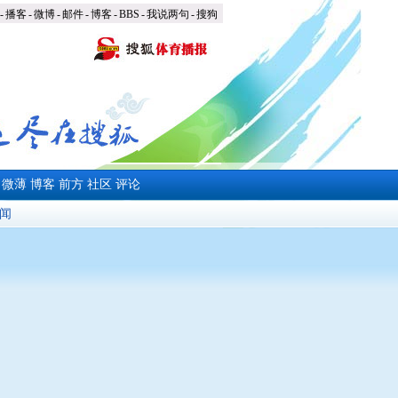
-
播客
-
微博
-
邮件
-
博客
-
BBS
-
我说两句
-
搜狗
微薄
博客
前方
社区
评论
闻