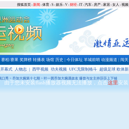
搜狐首页
-
新闻
-
体育
-
S
-
娱乐
-
V
-
财经
-
IT
-
汽车
-
房产
-
家居
-
女人
-
视频
|
赛程/赛果
奖牌榜
转播表
场馆
历史
|
今日体坛
羊城前哨
动漫频道
|
闯关
开幕式
人物志
|
西甲视频
功夫视频
UFC无限制格斗
超级足球
欧体新
脱口秀
>
乔加大腕第十七期
> 叶一茜乔加大腕遇故友 爆曾与女主持莎莎上下铺
由于您未安装flash播放器视频无法播放，点击
这里
安装