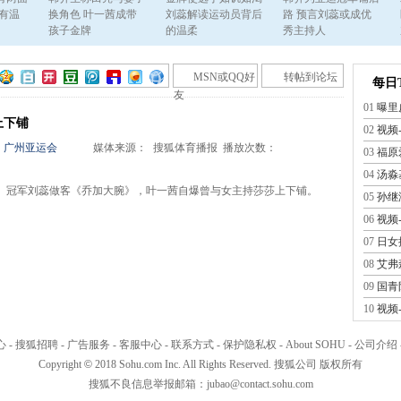
有温
换角色 叶一茜成带
刘蕊解读运动员背后
路 预言刘蕊或成优
孩子金牌
的温柔
秀主持人
MSN或QQ好
转帖到论坛
每日T
友
01
曝里
上下铺
02
视频
广州亚运会
媒体来源：
搜狐体育播报
播放次数：
03
福原
04
汤淼
冠军刘蕊做客《乔加大腕》，叶一茜自爆曾与女主持莎莎上下铺。
05
孙继
06
视频
07
日女
08
艾弗
09
国青
10
视频
11
巴萨
心
-
搜狐招聘
-
广告服务
-
客服中心
-
联系方式
-
保护隐私权
-
About SOHU
-
公司介绍
12
视频
Copyright
©
2018 Sohu.com Inc. All Rights Reserved. 搜狐公司
版权所有
13
林书
搜狐不良信息举报邮箱：
jubao@contact.sohu.com
14
天下