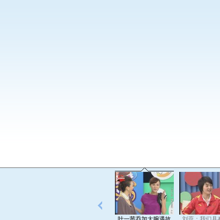
叶一茜乔加大腕遇故
刘蕊：我们具