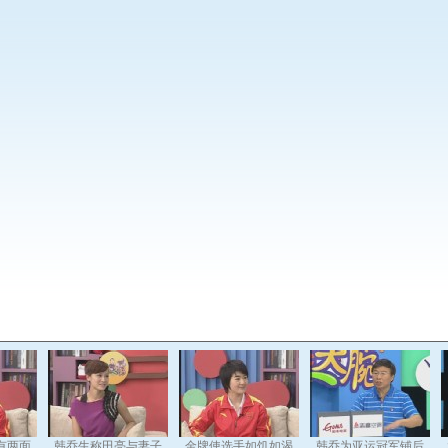
有两面
韩乔生称田亮与妻子
金牌使选手如饥如渴
韩乔为亚运冠军铺后