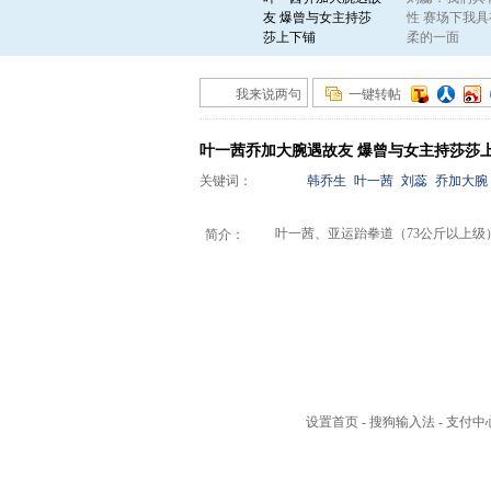
友 爆曾与女主持莎
性 赛场下我具
莎上下铺
柔的一面
我来说两句
一键转帖
叶一茜乔加大腕遇故友 爆曾与女主持莎莎
关键词：
韩乔生
叶一茜
刘蕊
乔加大腕
叶一茜、亚运跆拳道（73公斤以上级）
简介：
设置首页
-
搜狗输入法
-
支付中