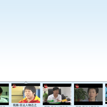
视频-亚运人物志之