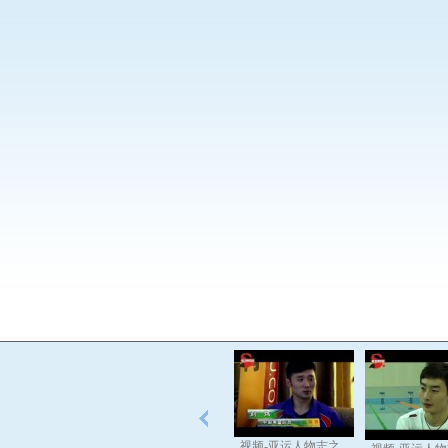
视频-亚运人物志之