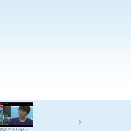
视频-亚运人物志之