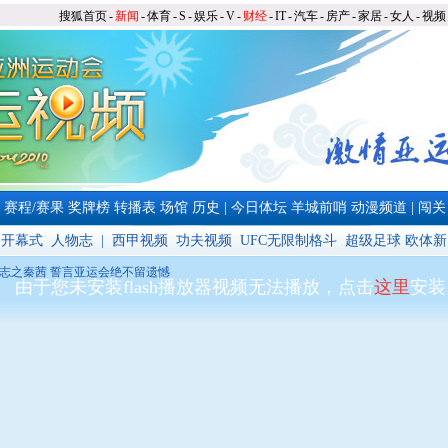
搜狐首页
-
新闻
-
体育
-
S
-
娱乐
-
V
-
财经
-
IT
-
汽车
-
房产
-
家居
-
女人
-
视频
|
赛程/赛果
奖牌榜
转播表
场馆
历史
|
今日体坛
羊城前哨
动漫频道
|
闯关
开幕式
人物志
|
西甲视频
功夫视频
UFC无限制格斗
超级足球
欧体新
物志之秦茜 誓言亚运会绝不留遗憾
由于您未安装flash播放器视频无法播放，点击
这里
安装